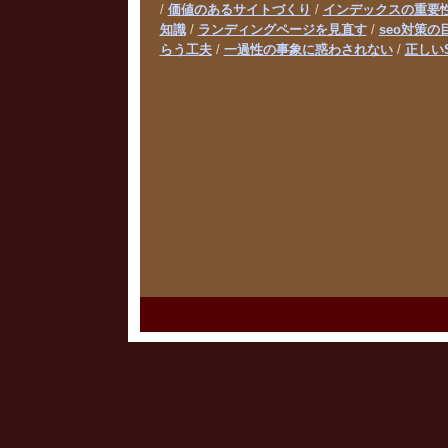
/
価値のあるサイトづくり
/
インデックスの重要
知識
/
ランディングページを見直す
/
seo対策の
らう工夫
/
一過性の事象に惑わされない
/
正しい