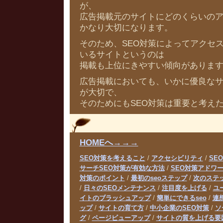
が、
広告掲載元のサイトにどのくらいの
かなり大切になります。
そのため、SEO対策によってアクセ
いるサイトというのは
掲載も上位にきやすい傾向がありま
広告掲載においても、いかに優良な
が大切で、
そのためにもSEO対策は重要と考え
HOMEへ→→→
SEO対策を考えること
/
アクセシビリティ
/
SE
サーチSEO対策が有効な方法
/
SEO対策アドワ
対策のポイント
/
最初のseoステップ
/
次のステ
/
日々のSEOメンテナンス
/
注目度を上げる
/
ユ
イトのブラッシュアップ
/
簡単にできるseo
/
連
ップ
/
サイトの育て方
/
中小企業のSEO対策
/
ソ
グ
/
ページビューアップ
/
サイトの質を上げる要